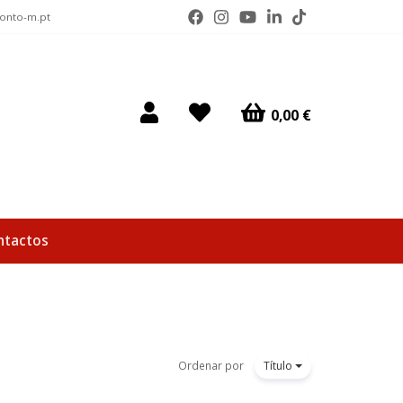
ponto-m.pt
0,00 €
ntactos
Ordenar por
Título