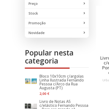
Preço
Stock
Promoção
Novidade
Popular nesta
Livr
categoria
c/
Por
Bloco 10x10cm c/argolas
Linha Ilustrada Fernando
Urba
Pessoa c/Arco da Rua
Augusta (PT)
2,00 €
Livro de Notas A5
c/elástico Fernando Pessoa