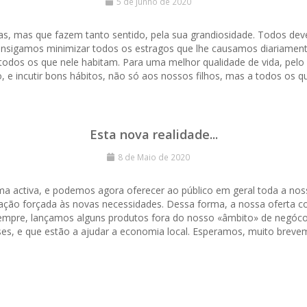
5 de Junho de 2020
s, mas que fazem tanto sentido, pela sua grandiosidade. Todos de
 consigamos minimizar todos os estragos que lhe causamos diariame
todos os que nele habitam. Para uma melhor qualidade de vida, pelo 
, e incutir bons hábitos, não só aos nossos filhos, mas a todos os q
Esta nova realidade...
8 de Maio de 2020
a activa, e podemos agora oferecer ao público em geral toda a noss
ação forçada às novas necessidades. Dessa forma, a nossa oferta co
mpre, lançamos alguns produtos fora do nosso «âmbito» de negóco.
s, e que estão a ajudar a economia local. Esperamos, muito breveme