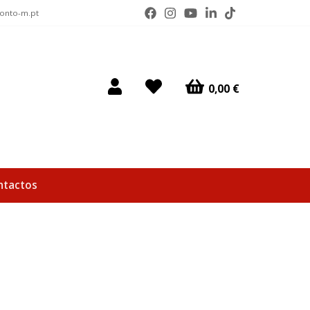
ponto-m.pt
0,00 €
ntactos